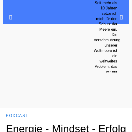
Seit mehr als
10 Jahren
setze ich
mich für den
Schutz der
Meere ein.
Die
Verschmutzung
unserer
Weltmeere ist
ein
weltweites
Problem, das
wir nur
gemeinsam
lösen
können.
PODCAST
Energie - Mindset - Erfolg