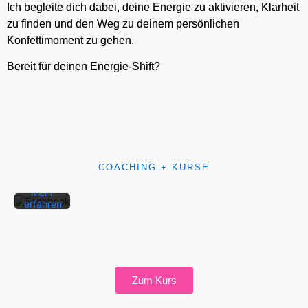
Ich begleite dich dabei, deine Energie zu aktivieren, Klarheit
zu finden und den Weg zu deinem persönlichen
Konfettimoment zu gehen.
Bereit für deinen Energie-Shift?
Mit dem
Laden
des
Beitrags
akzeptieren
Sie die
Datenschutzerklärung
COACHING + KURSE
von
Facebook.
Mehr
erfahren
Beitrag
laden
Zum Kurs
Facebook-
Beiträge
immer