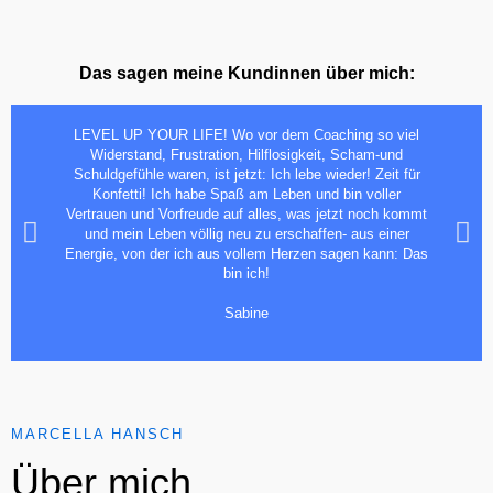
Das sagen meine Kundinnen über mich:
LEVEL UP YOUR LIFE! Wo vor dem Coaching so viel
Widerstand, Frustration, Hilflosigkeit, Scham-und
Schuldgefühle waren, ist jetzt: Ich lebe wieder! Zeit für
Konfetti! Ich habe Spaß am Leben und bin voller
Vertrauen und Vorfreude auf alles, was jetzt noch kommt
und mein Leben völlig neu zu erschaffen- aus einer
Energie, von der ich aus vollem Herzen sagen kann: Das
bin ich!
Sabine
MARCELLA HANSCH
Über mich